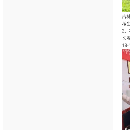
吉
考
2
长
18-