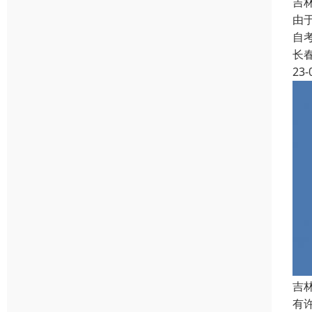
吉
由
自
长
23-
吉
有