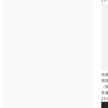
21-
吉
现
（
长
23-