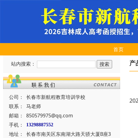
首页
产
站内搜索：
公司：
长春市新航程教育培训学校
20
联系：
马老师
邮箱：
850579975@qq.com
手机：
13298887552
地址：
长春市南关区东南湖大路天骄大厦B座3