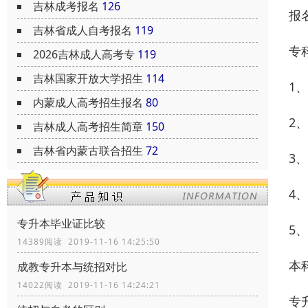
吉林成考报名
126
报
吉林省成人自考报名
119
专
2026吉林成人高考专
119
吉林国家开放大学招生
114
1
内蒙成人高考招生报名
80
2
吉林成人高考招生简章
150
吉林省内蒙古联合招生
72
3
4
专升本毕业证比较
5
14389阅读 2019-11-16 14:25:50
本
成教专升本与统招对比
14022阅读 2019-11-16 14:24:21
专