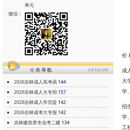
单元
微信：
价
成
大
2026吉林成人高考函
144
学
2026吉林成人大专招
157
2026吉林成人学历提
142
招
2026吉林成考大专报
142
学
吉林建筑类专业考二建
134
工