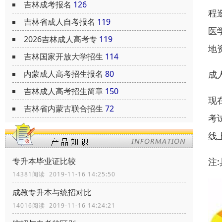
吉林成考报名
126
程
吉林省成人自考报名
119
医
2026吉林成人高考专
119
地
吉林国家开放大学招生
114
成
内蒙成人高考招生报名
80
吉林成人高考招生简章
150
现
吉林省内蒙古联合招生
72
考
线
注
专升本毕业证比较
14381阅读 2019-11-16 14:25:50
成教专升本与统招对比
14016阅读 2019-11-16 14:24:21