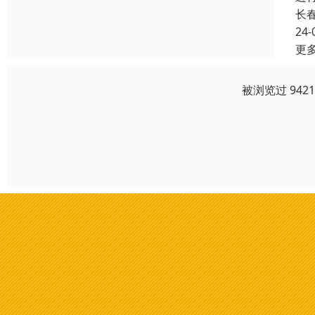
长
24-
更
被浏览过 942