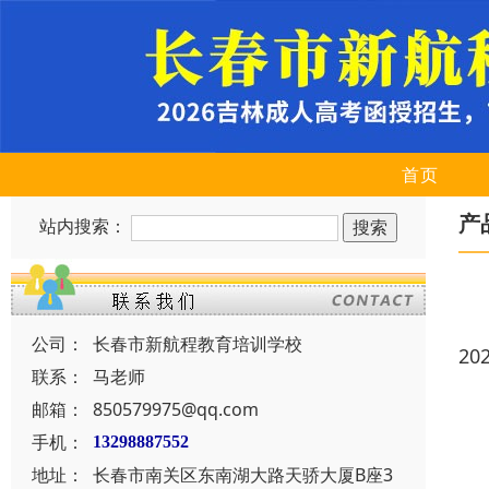
首页
产
站内搜索：
公司：
长春市新航程教育培训学校
20
联系：
马老师
邮箱：
850579975@qq.com
手机：
13298887552
地址：
长春市南关区东南湖大路天骄大厦B座3