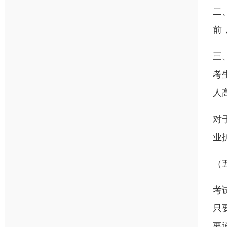
二
前
三
考
人
对
业
（
考
只
要