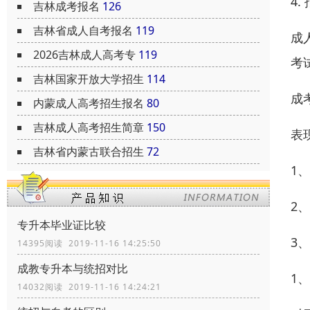
4
吉林成考报名
126
吉林省成人自考报名
119
成
2026吉林成人高考专
119
考
吉林国家开放大学招生
114
成
内蒙成人高考招生报名
80
吉林成人高考招生简章
150
表
吉林省内蒙古联合招生
72
1
2
专升本毕业证比较
3
14395阅读 2019-11-16 14:25:50
成教专升本与统招对比
1
14032阅读 2019-11-16 14:24:21