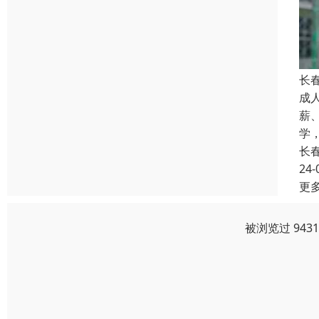
长
成
薪
学
长
24-
更
被浏览过 943