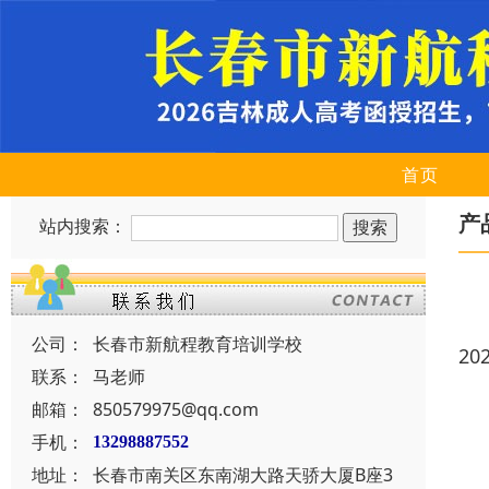
首页
产
站内搜索：
公司：
长春市新航程教育培训学校
20
联系：
马老师
邮箱：
850579975@qq.com
手机：
13298887552
地址：
长春市南关区东南湖大路天骄大厦B座3