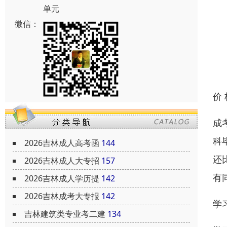
单元
微信：
价
成
科
2026吉林成人高考函
144
还
2026吉林成人大专招
157
有
2026吉林成人学历提
142
2026吉林成考大专报
142
学
吉林建筑类专业考二建
134