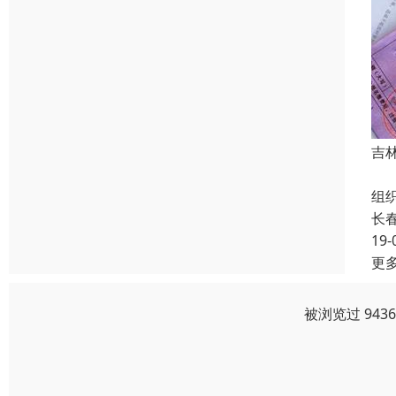
吉
成
组
长
19-
更
被浏览过 943