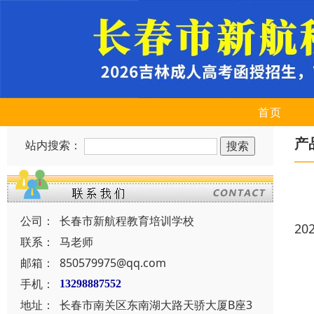
首页
产
站内搜索：
公司：
长春市新航程教育培训学校
20
联系：
马老师
邮箱：
850579975@qq.com
手机：
13298887552
地址：
长春市南关区东南湖大路天骄大厦B座3