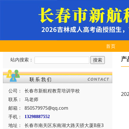
首页
产
站内搜索：
公司：
长春市新航程教育培训学校
20
联系：
马老师
邮箱：
850579975@qq.com
手机：
13298887552
地址：
长春市南关区东南湖大路天骄大厦B座3