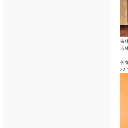
吉
吉林
国
长
22-