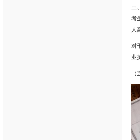
三
考
人
对
业
（