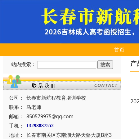
首页
产
站内搜索：
公司：
长春市新航程教育培训学校
20
联系：
马老师
邮箱：
850579975@qq.com
手机：
13298887552
地址：
长春市南关区东南湖大路天骄大厦B座3