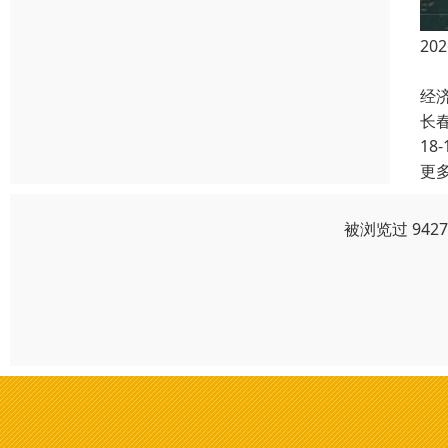
2
自
经
长
18-
更
被浏览过 942