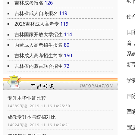
4
吉林成考报名
126
吉林省成人自考报名
119
使
2026吉林成人高考专
119
国
吉林国家开放大学招生
114
育
内蒙成人高考招生报名
80
系
吉林成人高考招生简章
150
新
吉林省内蒙古联合招生
72
学
国
专升本毕业证比较
14389阅读 2019-11-16 14:25:50
国
成教专升本与统招对比
14024阅读 2019-11-16 14:24:21
宽