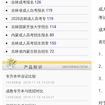
吉林成考报名
126
成
吉林省成人自考报名
119
考
2026吉林成人高考专
119
吉林国家开放大学招生
114
成
内蒙成人高考招生报名
80
表
吉林成人高考招生简章
150
吉林省内蒙古联合招生
72
1
2
专升本毕业证比较
3
14348阅读 2019-11-16 14:25:50
1
成教专升本与统招对比
13982阅读 2019-11-16 14:24:21
对