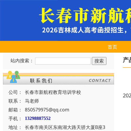
首页
产
站内搜索：
公司：
长春市新航程教育培训学校
20
联系：
马老师
邮箱：
850579975@qq.com
手机：
13298887552
地址：
长春市南关区东南湖大路天骄大厦B座3