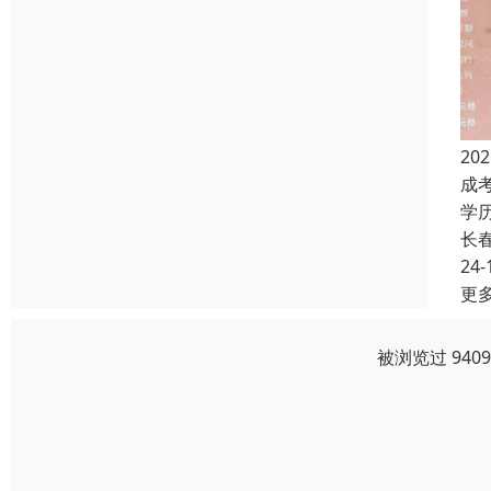
2
成
学
长
24-
更
被浏览过 940