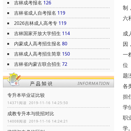
吉林成考报名
126
制
吉林省成人自考报名
119
六
2026吉林成人高考专
119
成
吉林国家开放大学招生
114
因
内蒙成人高考招生报名
80
吉林成人高考招生简章
150
一
吉林省内蒙古联合招生
72
位
题
各
专升本毕业证比较
担
14371阅读 2019-11-16 14:25:50
学
成教专升本与统招对比
职
14008阅读 2019-11-16 14:24:21
学