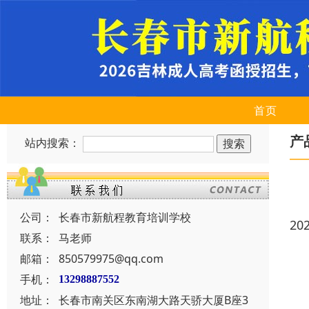
首页
产
站内搜索：
公司：
长春市新航程教育培训学校
20
联系：
马老师
邮箱：
850579975@qq.com
手机：
13298887552
地址：
长春市南关区东南湖大路天骄大厦B座3