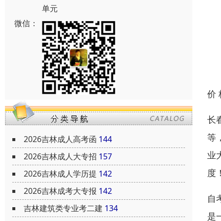
单元
微信：
价
长
等
2026吉林成人高考函
144
业
2026吉林成人大专招
157
度
2026吉林成人学历提
142
2026吉林成考大专报
142
自
吉林建筑类专业考二建
134
是