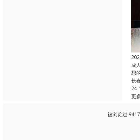
2
成
想
长
24-
更
被浏览过 941