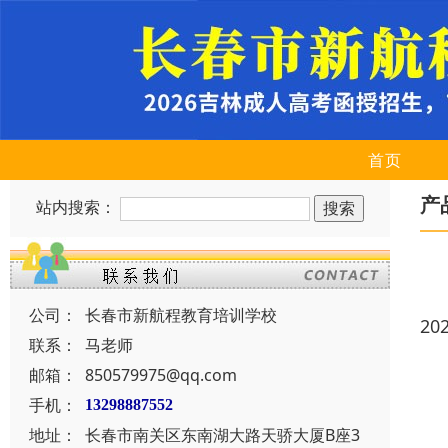
首页
产
站内搜索：
公司：
长春市新航程教育培训学校
20
联系：
马老师
邮箱：
850579975@qq.com
手机：
13298887552
地址：
长春市南关区东南湖大路天骄大厦B座3