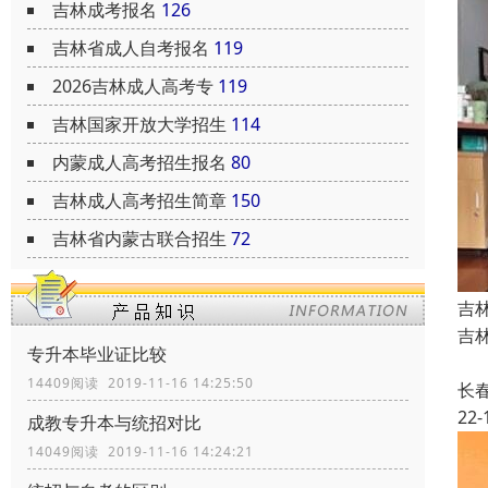
吉林成考报名
126
吉林省成人自考报名
119
2026吉林成人高考专
119
吉林国家开放大学招生
114
内蒙成人高考招生报名
80
吉林成人高考招生简章
150
吉林省内蒙古联合招生
72
吉
吉林
专升本毕业证比较
国
14409阅读 2019-11-16 14:25:50
长
22-
成教专升本与统招对比
14049阅读 2019-11-16 14:24:21