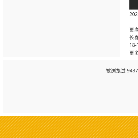
2
成人
更
长
18-
更
被浏览过 943