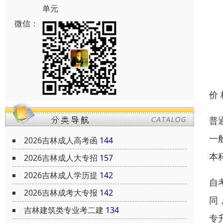
单元
微信：
价
普
一
2026吉林成人高考函
144
本
2026吉林成人大专招
157
2026吉林成人学历提
142
自
2026吉林成考大专报
142
同
吉林建筑类专业考二建
134
专