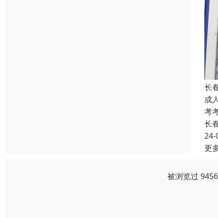
长
成
考
长
24-
更
被浏览过 945