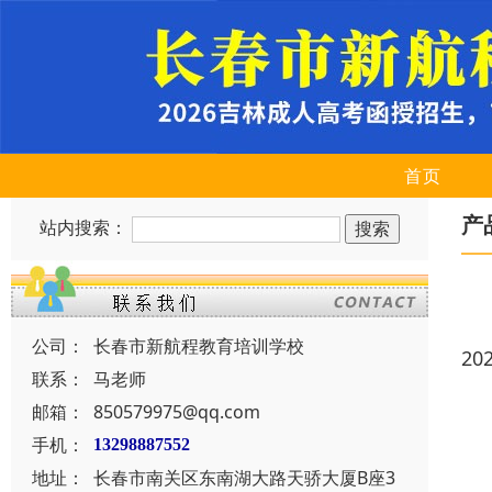
首页
产
站内搜索：
公司：
长春市新航程教育培训学校
20
联系：
马老师
邮箱：
850579975@qq.com
手机：
13298887552
地址：
长春市南关区东南湖大路天骄大厦B座3